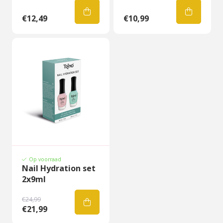
€12,49
€10,99
Op voorraad
Nail Hydration set
2x9ml
€24,99
€21,99