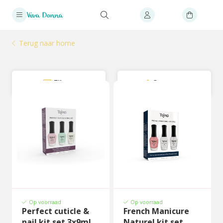
Terug naar home
Filter
Sorteer
Op voorraad
Op voorraad
Perfect cuticle &
French Manicure
nail kit set 3x9ml
Naturel kit set