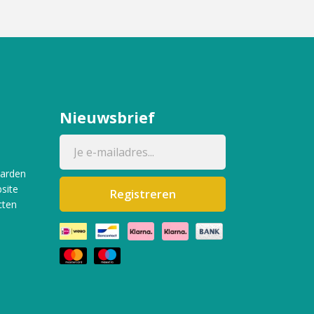
Nieuwsbrief
aarden
site
Registreren
cten