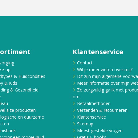
sortiment
Klantenservice
zorging
Contact
ke-up
Wil je meer weten over mij?
dtypes & Huidcondities
Dit zijn mijn algemene voorw
y & Kids
Meer informatie over mijn web
ding & Gezondheid
Zo zorgvuldig ga ik met produ
e
om
deau
Betaalmethoden
vel size producten
Verzenden & retourneren
logische en duurzame
Klantenservice
cten
Sitemap
nisbank
Meest gestelde vragen
s voor een mooie huid
Gratis E-books