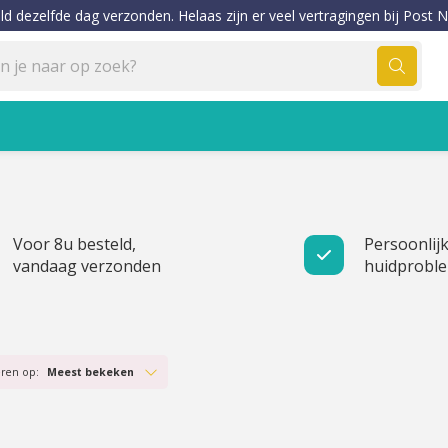
ld dezelfde dag verzonden. Helaas zijn er veel vertragingen bij Post N
Voor 8u besteld,
Persoonlijk
vandaag verzonden
huidprobl
eren op:
Meest bekeken