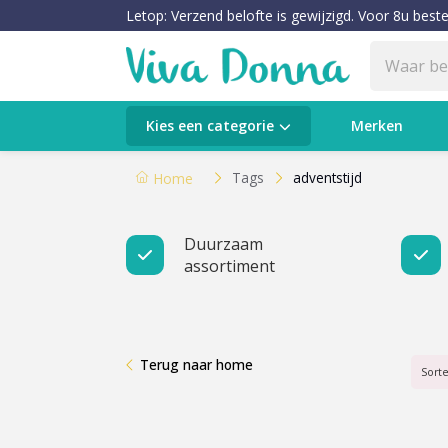
Letop: Verzend belofte is gewijzigd. Voor 8u beste
Categorieën
Kies een categorie
Merken
Verzorging
Tags
adventstijd
Home
Make-up
Duurzaam
assortiment
Huidtypes & Huidcondities
Baby & Kids
Terug naar home
Voeding & Gezondheid
Sort
Sale