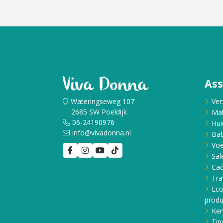
Cadeau
Travel size producten
Nieuwe Striplac 2025
As
Schrijf je nu in voor Beauty News
Wateringseweg 107
Ver
2685 SW Poeldijk
Ma
06-24190976
Hui
info@vivadonna.nl
Bab
Voe
Sal
Ca
Tra
Eco
produ
Ken
Tip