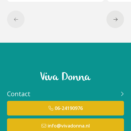
Geschikt voor huidtype:
De Apricot Decollete patches zijn geschikt voor ieder
huidtype
Niet gebruiken bij:
Niet gebruiken bij een allergie op een van de actieve
ingrediënten.
Relevante resultaat verwachting:
De Apricot Decollete patches geven
rimpelvermindering tijdens je slaap.
Contact
Goed te combineren met:
Alle
Apricot pads
zijn onderling uitermate geschikt
06-24190976
om te combineren. Zoals de
Mouth Patches
info@vivadonna.nl
Veel gestelde vragen over dit