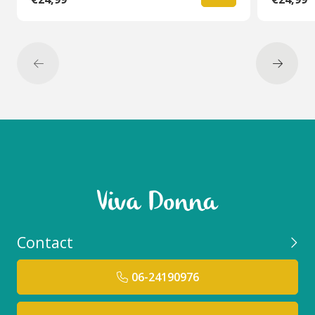
afbreekbare of herbruikbare verpakkingsmaterialen
om de impact op het milieu te verminderen.
Duurzame ingrediënten: Gebruik van natuurlijke,
ethisch lokale geproduceerde ingrediënten die
minder belastend zijn voor het milieu en de
gezondheid.
Dierenwelzijn: Vermijden van dierproeven en het
gebruik van dierlijke ingrediëntendoor te kiezen
voor cruelty-free en veganistische formuleringen.
Transparantie en ethiek: Het naleven van eerlijke
handelspraktijken, transparantie over de
herkomst van ingrediënten en het vermijden van
controversiële stoffen zoals parabenen en
Contact
sulfaten.
06-24190976
Dit merk houdt rekening met de impact van
producten op het milieu, dieren welzijn en de