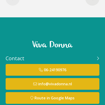
[1]
sesamum indicum oil unsaponifiables
Lauroyl Lysine
[1]
macadamia ternifolia seed oil
[1]
Theobroma Cacao (Cocoa) Seed Butter
[1]
Butyrospermum Parkii (Shea) Butter
CI 77820 (Silver)
Olea Europaea (Extra Virgin Olive) Oil
Aqua (Water)
Contact
Olea Europaea Extract
Alcohol
06-24190976
Maltodextrin
Theobroma cacao (Cocoa) seed extract
Bambusa Arundinacea (Bamboo) Stem Extract
info@vivadonna.nl
Kan bevatten (+/-): CI 77891 (Titanium Dioxide)
CI 77491 (Iron Oxide)
Route in Google Maps
CI 77492 (Iron Oxides)