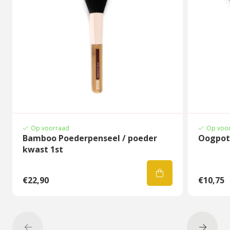
Op voorraad
Op voo
Bamboo Poederpenseel / poeder
Oogpot
kwast 1st
Ingredienten:
Mica
€22,90
€10,75
[1]
Zea Mays (corn) starch
Zinc Stearate
Squalane
Silica