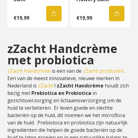
€19,99
€19,99
zZacht Handcrème
met probiotica
zZacht Handcrème
is een van de
zZacht producten
.
Een van de meest innovatieve, nieuwe merken in
Nederland is
zZacht
!
zZacht Handcrème
houdt zich
bezig met
Prebiotica en Probiotica
in
gezichtsverzorging en lichaamsverzorging om de
huid te verbeteren. Er leven goede en slechte
bacteriën op de huid, dit noemen we het microflora
van de huid. Prebiotoca en probiotica zijn natuurlijk
ingrediënten die helpen de goede bacteriën op de
huid te laten groeien en in een natuurlijke balans te