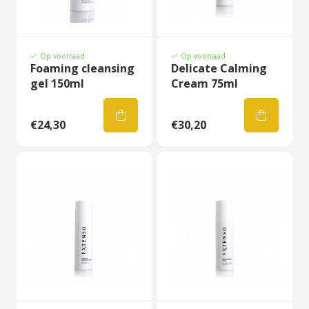
Op voorraad
Op voorraad
Foaming cleansing
Delicate Calming
gel 150ml
Cream 75ml
€24,30
€30,20