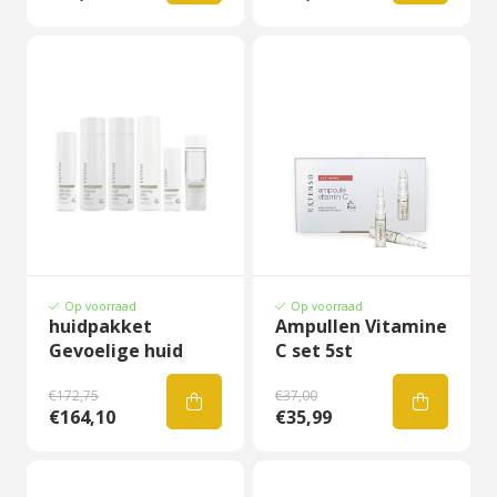
Op voorraad
Op voorraad
huidpakket
Ampullen Vitamine
Gevoelige huid
C set 5st
€172,75
€37,00
€164,10
€35,99