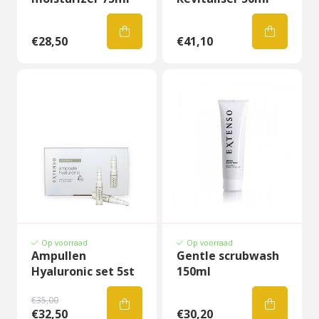
€28,50
€41,10
Op voorraad
Op voorraad
Ampullen
Gentle scrubwash
Hyaluronic set 5st
150ml
€35,00
€32,50
€30,20