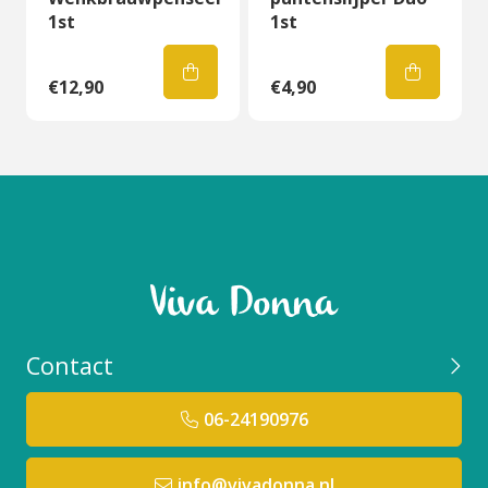
1st
1st
€12,90
€4,90
Contact
06-24190976
info@vivadonna.nl