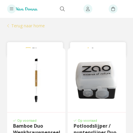
Terug naar home
Filter
Sorteer
Op voorraad
Op voorraad
Bamboe Duo
Potloodslijper /
Wenkbrauwpenseel
puntenslijper Duo