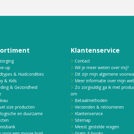
sortiment
Klantenservice
zorging
Contact
ke-up
Wil je meer weten over mij?
dtypes & Huidcondities
Dit zijn mijn algemene voorw
y & Kids
Meer informatie over mijn web
ding & Gezondheid
Zo zorgvuldig ga ik met produ
e
om
deau
Betaalmethoden
vel size producten
Verzenden & retourneren
logische en duurzame
Klantenservice
cten
Sitemap
nisbank
Meest gestelde vragen
s voor een mooie huid
Gratis E-books