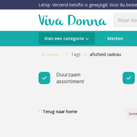
Letop: Verzend belofte is gewijzigd. Voor 8u beste
Categorieën
Kies een categorie
Merken
Verzorging
Tags
afscheid cadeau
Home
Make-up
Duurzaam
assortiment
Huidtypes & Huidcondities
Baby & Kids
Terug naar home
Voeding & Gezondheid
Sort
Sale