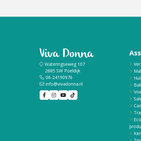
Cadeau
Travel size producten
Nieuwe Striplac 2025
As
Schrijf je nu in voor Beauty News
Wateringseweg 107
Ver
2685 SW Poeldijk
Ma
06-24190976
Hui
info@vivadonna.nl
Bab
Voe
Sal
Ca
Tra
Eco
produ
Ken
Tip