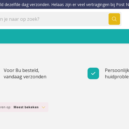
ld dezelfde dag verzonden. Helaas zijn er veel vertragingen bij Post N
Voor 8u besteld,
Persoonlijk
vandaag verzonden
huidprobl
eren op:
Meest bekeken