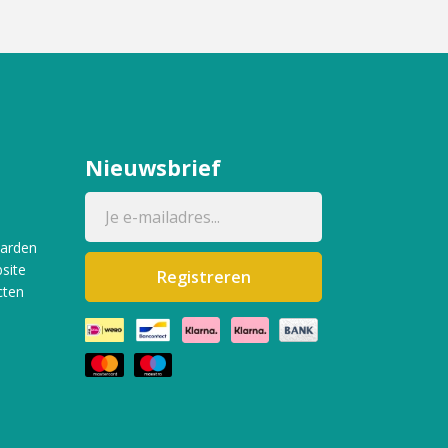
Nieuwsbrief
aarden
site
Registreren
cten