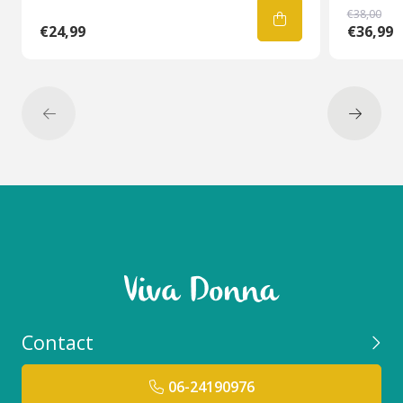
€38,00
Duurzaamheid
€24,99
€36,99
Milieuvriendelijke verpakkingen: er wordt
gebruikgemaakt van recyclebare, biologisch
afbreekbare of herbruikbare verpakkingsmaterialen
om de impact op het milieu te verminderen.
Duurzame ingrediënten: Gebruik van natuurlijke,
ethisch lokale geproduceerde ingrediënten die
minder belastend zijn voor het milieu en de
gezondheid.
Dierenwelzijn: Vermijden van dierproeven en het
gebruik van dierlijke ingrediëntendoor te kiezen
voor cruelty-free en veganistische formuleringen.
Transparantie en ethiek: Het naleven van eerlijke
handelspraktijken, transparantie over de
Contact
herkomst van ingrediënten en het vermijden van
controversiële stoffen zoals parabenen en
06-24190976
sulfaten.