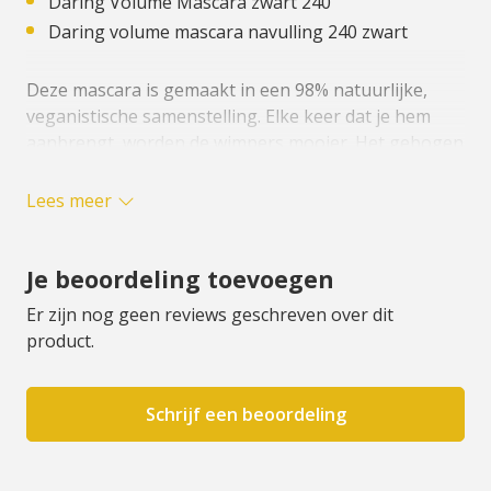
Daring Volume Mascara zwart 240
Daring volume mascara navulling 240 zwart
Deze mascara is gemaakt in een 98% natuurlijke,
veganistische samenstelling. Elke keer dat je hem
aanbrengt, worden de wimpers mooier. Het gebogen
borsteltje, gemaakt van nylonvezels, omhult perfect
de vorm van de wimpers. Elke beweging scheidt en
Lees meer
verlengt de wimpers, waardoor ze sierlijke rondingen
krijgen.
Je beoordeling toevoegen
Dankzij de bredere opening is het aanbrengen
Er zijn nog geen reviews geschreven over dit
nauwkeurig en gelijkmatig, waardoor je precies de
product.
juiste hoeveelheid product op je wimpers aanbrengt,
zonder klontjes of te veel product.
Schrijf een beoordeling
Gebruiksaanwijzing
Je brengt de mascara's van Zao Make-Up aan met