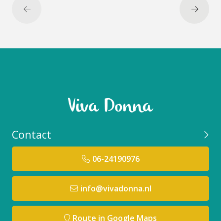
maken.
Pearly Skin gemaakt met vitaminerijke oliën &
Niacinamide, is een luxe dagelijkse moisturizer die
alle huidtypen hydrateert, regenereert en beschermt
tegen de uitdrogende effecten van de omgeving .
De huid wordt gekalmeerd, gevoed zonder vettig aan
te voelen.
Pearly Skin is zacht & licht, het is daardoor ook
geschikt voor het gezicht.
Contact
Duurzaamheid
06-24190976
Milieuvriendelijke verpakkingen: er wordt
gebruikgemaakt van recyclebare, biologisch
afbreekbare of herbruikbare
info@vivadonna.nl
verpakkingsmaterialen om de impact op het milieu
te verminderen.
Route in Google Maps