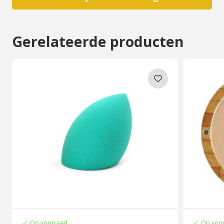
Gerelateerde producten
Op voorraad
Op voo