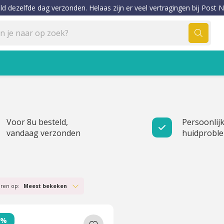
ld dezelfde dag verzonden. Helaas zijn er veel vertragingen bij Post N
Voor 8u besteld,
Persoonlijk
vandaag verzonden
huidprobl
eren op:
Meest bekeken
0%