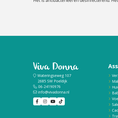
Het is antibacterieel en desinfecterend. H
As
Wateringseweg 107
Ver
2685 SW Poeldijk
Ma
06-24190976
Hui
info@vivadonna.nl
Bab
Voe
Sal
Ca
Tra