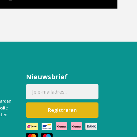
Nieuwsbrief
aarden
site
Registreren
cten