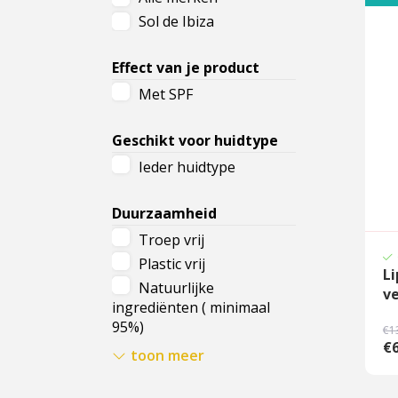
Sol de Ibiza
Cadeau
Travel size producten
Effect van je product
Met SPF
Nieuwe Striplac 2025
Geschikt voor huidtype
Schrijf je nu in voor Beauty News
Ieder huidtype
Duurzaamheid
Troep vrij
Plastic vrij
L
Natuurlijke
v
ingrediënten ( minimaal
95%)
€1
€6
Vegan
toon meer
Vrij van parabenen &
siliconen