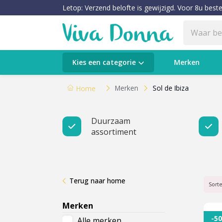
Letop: Verzend belofte is gewijzigd. Voor 8u beste
Categorieën
Kies een categorie
Merken
Verzorging
Merken
Sol de Ibiza
Home
Make-up
Duurzaam
assortiment
Huidtypes & Huidcondities
Baby & Kids
Terug naar home
Voeding & Gezondheid
Sort
Merken
Sale
-5
Alle merken