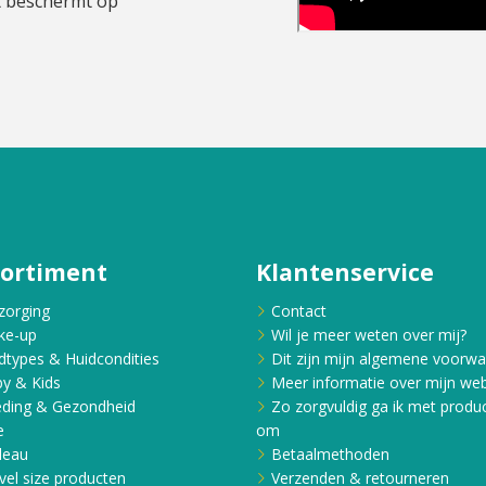
et beschermt op
sortiment
Klantenservice
zorging
Contact
ke-up
Wil je meer weten over mij?
dtypes & Huidcondities
Dit zijn mijn algemene voorw
y & Kids
Meer informatie over mijn web
ding & Gezondheid
Zo zorgvuldig ga ik met produ
e
om
deau
Betaalmethoden
vel size producten
Verzenden & retourneren