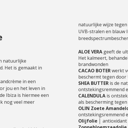
natuurlijke wijze tege
UVB-stralen en blauw li
e
breedspectrumbescher
ALOE VERA
geeft de ul
Het kalmeert, behande
n natuurlijke
brandwonden
d. Het is gemaakt in
CACAO BOTER
werkt v
beschermt tegen door 
randcrème in een
SHEA BUTTER
is de nat
or jou en het leven in
ontstekingsremmend en
de Ibiza is hiermee een
CALENDULA
is ontste
ijk nog veel meer
als bescherming tege
OLIN Zoete Amandelo
ontstekingsremmend 
Olijfolie
│ antioxidan
Zonnebloemzaadolie