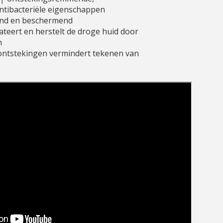
ntibacteriële eigenschappen
nd en beschermend
ateert en herstelt de droge huid door
n
ontstekingen vermindert tekenen van