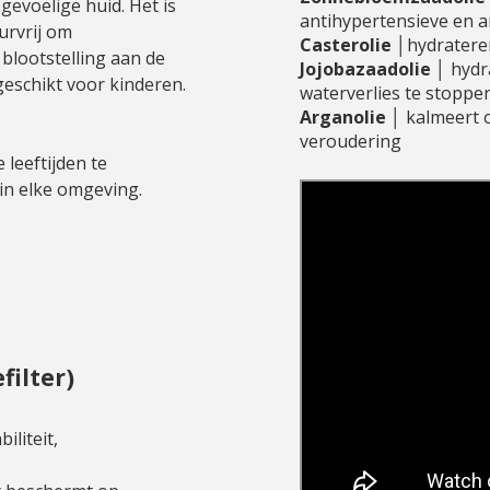
gevoelige huid. Het is
antihypertensieve en a
urvrij om
Casterolie
│hydratere
 blootstelling aan de
Jojobazaadolie
│ hydr
eschikt voor kinderen.
waterverlies te stoppe
Arganolie
│ kalmeert 
veroudering
 leeftijden te
in elke omgeving.
filter)
liteit,