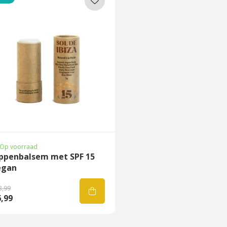
Op voorraad
ippenbalsem met SPF 15
egan
3,99
,99