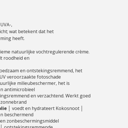
n UVA-,
cht; wat betekent dat het
ming heeft.
tieme natuurlijke vochtregulerende crème.
lt roodheid en
oedzaam en ontstekingsremmend, het
UV veroorzaakte fotoschade
uurlijke milieubeschermer, het is
 antimicrobieel
kingsremmend en verzachtend. Werkt goed
n zonnebrand
lie
│ voedt en hydrateert Kokosnoot │
en beschermend
t en zonbeschermingsmiddel
│ ontstekingsremmende,