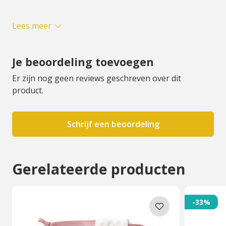
lipstick.
Lees meer
Uiteraard zijn alle lipsticks navulbaar.
Je beoordeling toevoegen
Er zijn nog geen reviews geschreven over dit
product.
Schrijf een beoordeling
Gerelateerde producten
-33%