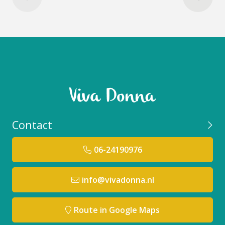
De combinatie van biologisch shea butter en
biologische castorolie laat Zao Make-Up Pearly
lipsticks glanzen en gemakkelijk aanbrengen.
Bovendien hydrateren en beschermen ze je lippen.
Contact
Deze matte lipsticks voelen zacht aan.
06-24190976
Geschikt voor huidtype:
ZAO Lipproducten zijn geschikt voor ieder huidtype
info@vivadonna.nl
zelfs de meest gevoelige huid en ogen.
Niet gebruiken bij:
Route in Google Maps
Niet gebruiken bij een allergische reactie op een van