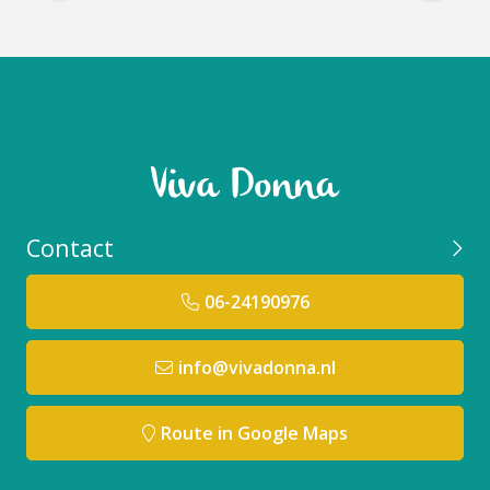
supersnel intrekt en daardoor je huid juist wel kan
koelen.
Contact
Kokosolie trekt snel in je huid en helpt je huid te
06-24190976
koelen. Mangoboter is een heel lichte boter die diep
in je huid trekt en daar je huid extra hydrateert en
helpt soepel te houden. Samen helpen ze je zonnige
info@vivadonna.nl
tintje nog langer vast te houden en extra glans te
geven.
Route in Google Maps
Gebruik je vette body cream of body oil vooral als je